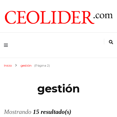
CEOs de Argentina y América Latina
CEOLIDER.COM
Inicio
gestión
(Página 2)
gestión
Mostrando
15 resultado(s)