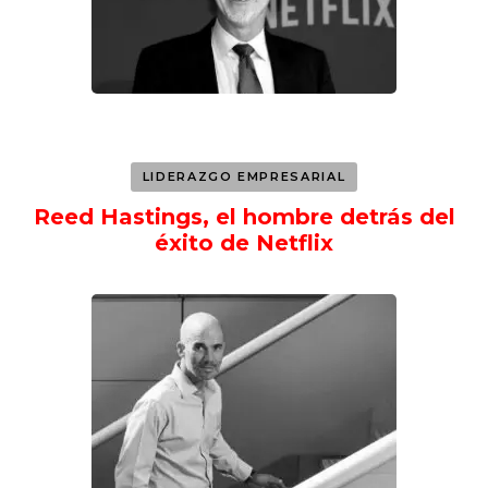
LIDERAZGO EMPRESARIAL
Reed Hastings, el hombre detrás del
éxito de Netflix