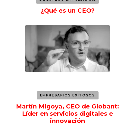
¿Qué es un CEO?
EMPRESARIOS EXITOSOS
Martín Migoya, CEO de Globant:
Líder en servicios digitales e
innovación