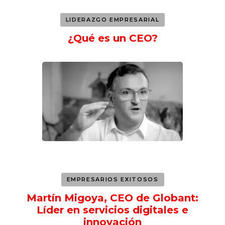
LIDERAZGO EMPRESARIAL
¿Qué es un CEO?
EMPRESARIOS EXITOSOS
Martín Migoya, CEO de Globant:
Líder en servicios digitales e
innovación