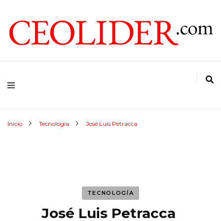
CEOs de Argentina y América Latina
CEOLIDER.COM
Inicio
Tecnología
José Luis Petracca
TECNOLOGÍA
José Luis Petracca