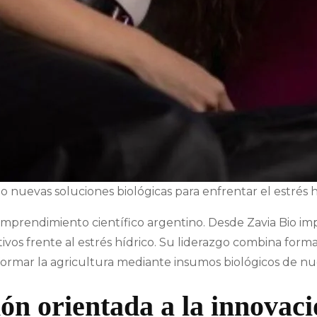
 nuevas soluciones biológicas para enfrentar el estrés hí
emprendimiento científico argentino. Desde Zavia Bio im
ltivos frente al estrés hídrico. Su liderazgo combina form
sformar la agricultura mediante insumos biológicos de n
ón orientada a la innovac