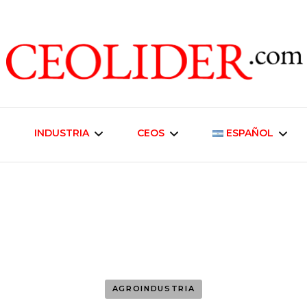
CEOs de Argentina y América Latina
CEOLIDER.CO
INDUSTRIA
CEOS
ESPAÑOL
Industria Energética
Liderazgo Empresarial
English
Telecomunicaciones
Inmobiliaria y
Desarrollo Urbano
Industria Alimentaria
Negocios
AGROINDUSTRIA
Agroindustria