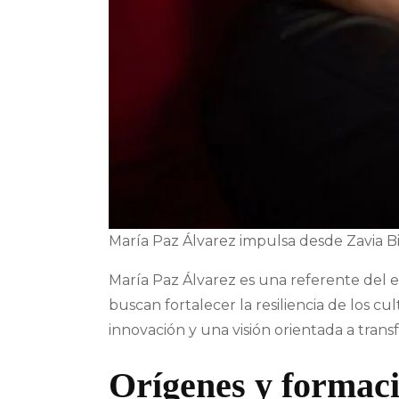
María Paz Álvarez impulsa desde Zavia Bio
María Paz Álvarez es una referente del 
buscan fortalecer la resiliencia de los cu
innovación y una visión orientada a tran
Orígenes y formaci