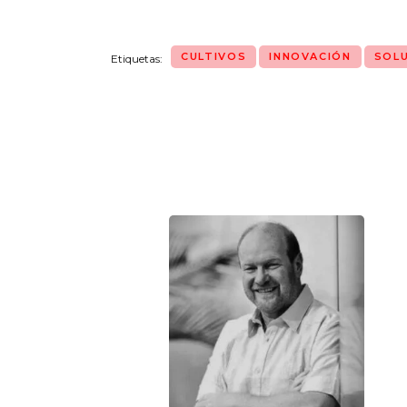
CULTIVOS
INNOVACIÓN
SOL
Etiquetas:
Navegación
de
entradas