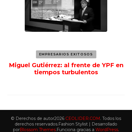
EMPRESARIOS EXITOSOS
Miguel Gutiérrez: al frente de YPF en
tiempos turbulentos
© Derechos de autor2026
CEOLIDER.COM
. Todos los
derechos reservados.
Fashion Stylist | Desarrollado
por
Blossom Themes
.Funciona gracias a
WordPress
.