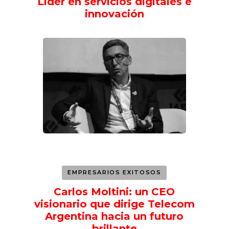
Líder en servicios digitales e
innovación
EMPRESARIOS EXITOSOS
Carlos Moltini: un CEO
visionario que dirige Telecom
Argentina hacia un futuro
brillante