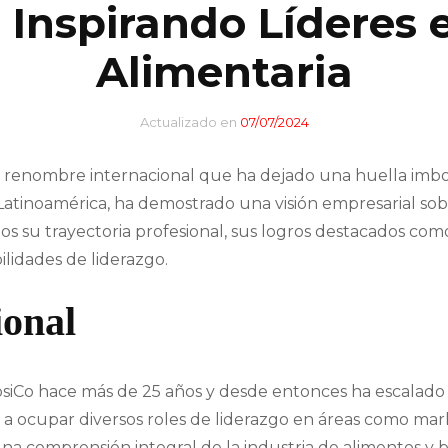
: Inspirando Líderes 
Banca y Finanzas
Entretenimiento
Alimentaria
Tecnología
Industria Musical
Finanzas
Actualizado en
07/07/2024
Industria Siderúrgica
Empresarios exitosos
de renombre internacional que ha dejado una huella imbor
Industria Automotriz
atinoamérica, ha demostrado una visión empresarial sobr
CEO y su papel en las
Moda
os su trayectoria profesional, sus logros destacados como
empresas
ilidades de liderazgo.
Construcción
Directora General
ional
Líder en Energías
Music Brokers
psiCo hace más de 25 años y desde entonces ha escalado
n a ocupar diversos roles de liderazgo en áreas como mark
una comprensión integral de la industria de alimentos y 