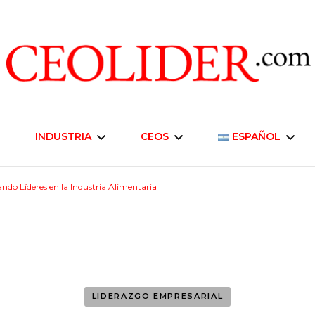
CEOs de Argentina y América Latina
CEOLIDER.CO
INDUSTRIA
CEOS
ESPAÑOL
rando Líderes en la Industria Alimentaria
Industria Energética
Liderazgo Empresarial
English
Telecomunicaciones
Inmobiliaria y
Desarrollo Urbano
Industria Alimentaria
Negocios
LIDERAZGO EMPRESARIAL
Agroindustria