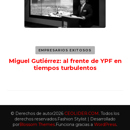
EMPRESARIOS EXITOSOS
Miguel Gutiérrez: al frente de YPF en
tiempos turbulentos
© Derechos de autor2026
CEOLIDER.COM
. Todos los
derechos reservados.
Fashion Stylist | Desarrollado
por
Blossom Themes
.Funciona gracias a
WordPress
.