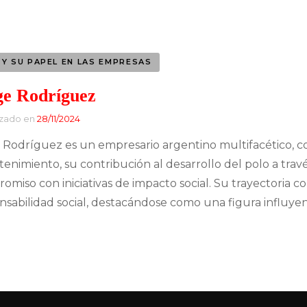
Banca y Finanzas
Entretenimiento
Tecnología
Industria Musical
 Y SU PAPEL EN LAS EMPRESAS
Finanzas
Industria Siderúrgica
ge Rodríguez
Empresarios exitosos
izado en
28/11/2024
Industria Automotriz
CEO y su papel en las
 Rodríguez es un empresario argentino multifacético, con
Moda
empresas
tenimiento, su contribución al desarrollo del polo a trav
omiso con iniciativas de impacto social. Su trayectoria c
Construcción
Directora General
nsabilidad social, destacándose como una figura influyen
Líder en Energías
Music Brokers