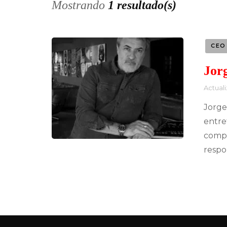
Mostrando
1 resultado(s)
CEO
Jor
Actual
Jorge
entre
compr
respo