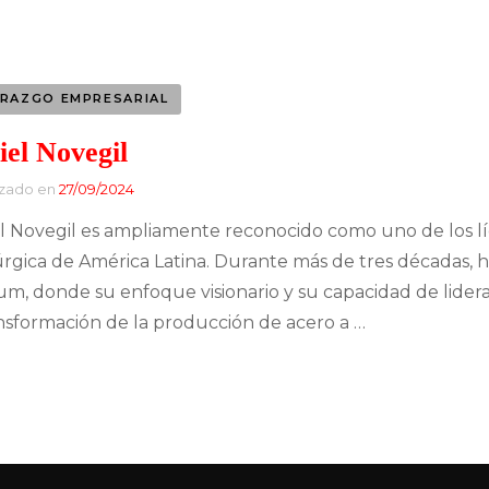
Banca y Finanzas
Entretenimiento
Tecnología
Industria Musical
ERAZGO EMPRESARIAL
Finanzas
Industria Siderúrgica
iel Novegil
Empresarios exitosos
izado en
27/09/2024
Industria Automotriz
CEO y su papel en las
l Novegil es ampliamente reconocido como uno de los líd
Moda
empresas
úrgica de América Latina. Durante más de tres décadas, 
um, donde su enfoque visionario y su capacidad de lide
Construcción
Directora General
ansformación de la producción de acero a …
Líder en Energías
Music Brokers