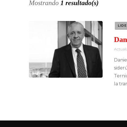
Mostrando
1 resultado(s)
LID
Dan
Actual
Danie
sider
Terni
la tr