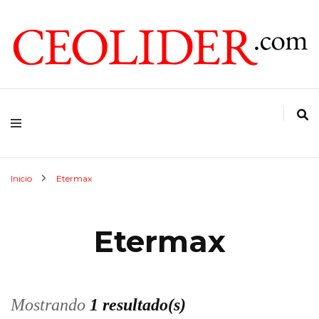
CEOs de Argentina y América Latina
CEOLIDER.COM
Inicio
Etermax
Etermax
Mostrando
1 resultado(s)