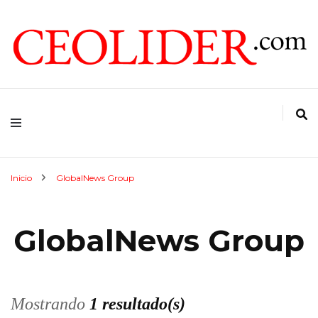
CEOs de Argentina y América Latina
CEOLIDER.COM
Inicio
GlobalNews Group
GlobalNews Group
Mostrando
1 resultado(s)