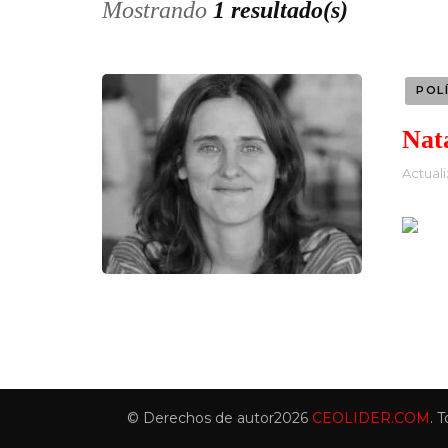
Mostrando
1 resultado(s)
POL
Nat
Actual
© Derechos de autor2026
CEOLIDER.COM
. 