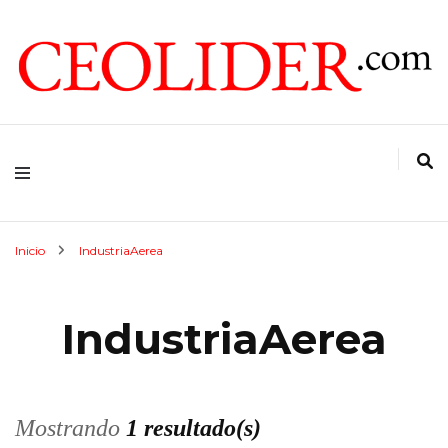
CEOs de Argentina y América Latina
CEOLIDER.COM
Inicio
IndustriaAerea
IndustriaAerea
Mostrando
1 resultado(s)