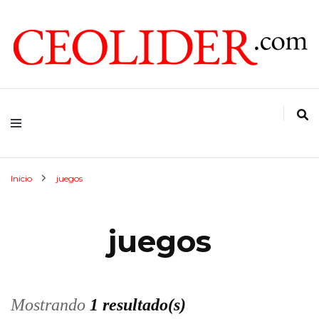
CEOs de Argentina y América Latina
CEOLIDER.COM
Inicio
juegos
juegos
Mostrando
1 resultado(s)