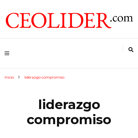
CEOs de Argentina y América Latina
CEOLIDER.COM
Inicio
liderazgo compromiso
liderazgo
compromiso