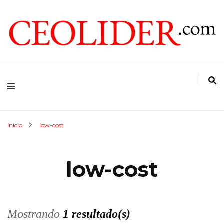
CEOs de Argentina y América Latina
CEOLIDER.COM
Inicio
low-cost
low-cost
Mostrando
1 resultado(s)