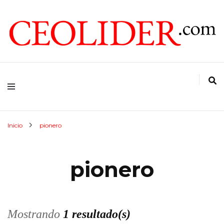
CEOs de Argentina y América Latina
CEOLIDER.COM
Inicio
pionero
pionero
Mostrando
1 resultado(s)