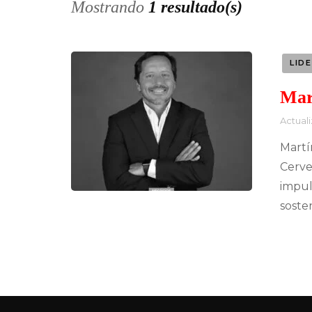
Mostrando
1 resultado(s)
LID
Mar
Actual
Martí
Cerve
impul
soste