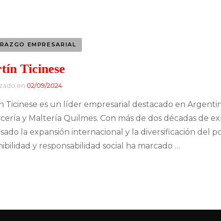
Banca y Finanzas
Entretenimiento
Tecnología
Industria Musical
ERAZGO EMPRESARIAL
Finanzas
Industria Siderúrgica
tín Ticinese
Empresarios exitosos
izado en
02/09/2024
Industria Automotriz
CEO y su papel en las
n Ticinese es un líder empresarial destacado en Argenti
Moda
empresas
cería y Maltería Quilmes. Con más de dos décadas de expe
sado la expansión internacional y la diversificación del 
Construcción
Directora General
nibilidad y responsabilidad social ha marcado …
Líder en Energías
Music Brokers