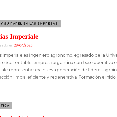
Banca y Finanzas
Entretenimiento
Tecnología
Industria Musical
 Y SU PAPEL EN LAS EMPRESAS
Finanzas
Industria Siderúrgica
ías Imperiale
Empresarios exitosos
izado en
29/04/2025
Industria Automotriz
CEO y su papel en las
s Imperiale es Ingeniero agrónomo, egresado de la Univ
Moda
empresas
ro Sustentable, empresa argentina con base operativa en 
iale representa una nueva generación de líderes agroi
Construcción
Directora General
ción limpia, eficiente y regenerativa. Formación e inicio 
Líder en Energías
Music Brokers
ÍTICA