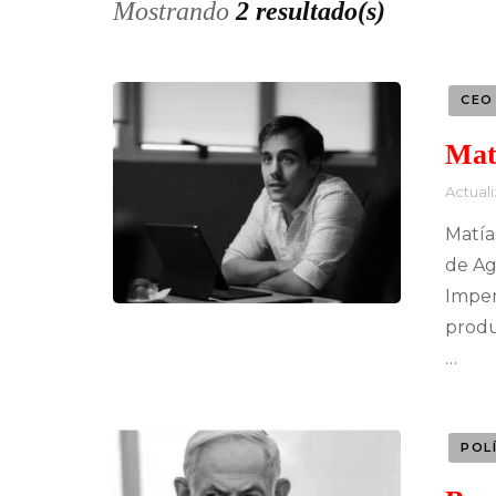
Mostrando
2 resultado(s)
CEO
Mat
Actual
Matía
de Ag
Imper
produc
…
POL