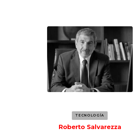
Navegación
de
entradas
TECNOLOGÍA
Roberto Salvarezza