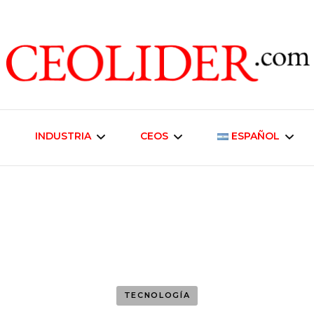
CEOs de Argentina y América Latina
CEOLIDER.CO
INDUSTRIA
CEOS
ESPAÑOL
Industria Energética
Liderazgo Empresarial
English
Telecomunicaciones
Inmobiliaria y
Desarrollo Urbano
Industria Alimentaria
Negocios
TECNOLOGÍA
Agroindustria