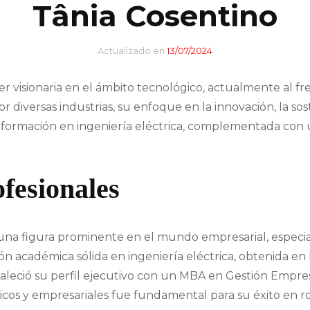
Tânia Cosentino
Banca y Finanzas
Entretenimiento
Tecnología
Actualizado en
13/07/2024
Industria Musical
Finanzas
r visionaria en el ámbito tecnológico, actualmente al fre
Industria Siderúrgica
diversas industrias, su enfoque en la innovación, la soste
Empresarios exitosos
Industria Automotriz
 formación en ingeniería eléctrica, complementada con 
CEO y su papel en las
Moda
empresas
fesionales
Construcción
Directora General
Líder en Energías
una figura prominente en el mundo empresarial, especi
n académica sólida en ingeniería eléctrica, obtenida en l
Music Brokers
rtaleció su perfil ejecutivo con un MBA en Gestión Empres
os y empresariales fue fundamental para su éxito en rol