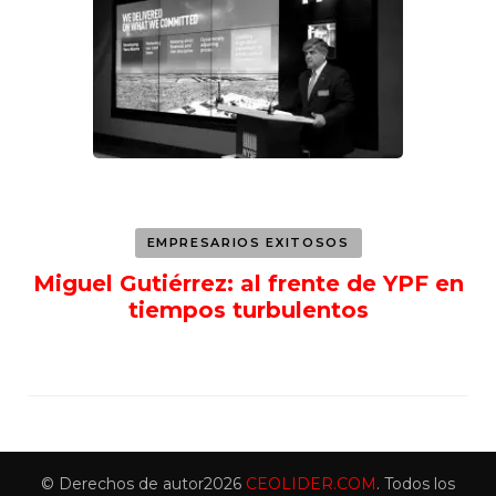
EMPRESARIOS EXITOSOS
Miguel Gutiérrez: al frente de YPF en
tiempos turbulentos
© Derechos de autor2026
CEOLIDER.COM
. Todos los