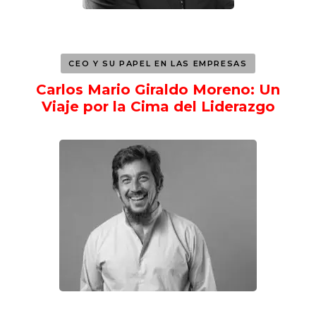
CEO Y SU PAPEL EN LAS EMPRESAS
Carlos Mario Giraldo Moreno: Un
Viaje por la Cima del Liderazgo