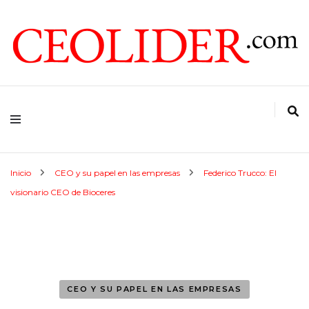
CEOs de Argentina y América Latina
CEOLIDER.COM
Inicio
CEO y su papel en las empresas
Federico Trucco: El
visionario CEO de Bioceres
CEO Y SU PAPEL EN LAS EMPRESAS