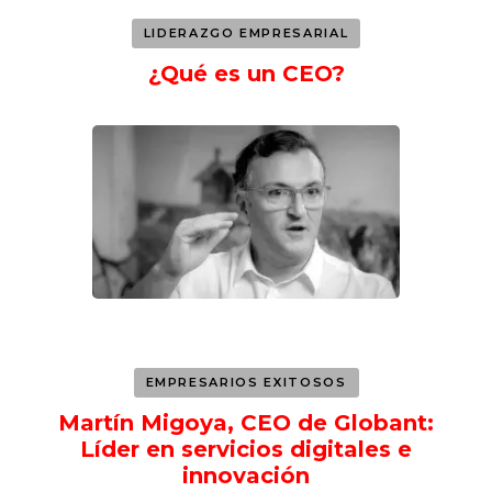
LIDERAZGO EMPRESARIAL
¿Qué es un CEO?
EMPRESARIOS EXITOSOS
Martín Migoya, CEO de Globant:
Líder en servicios digitales e
innovación