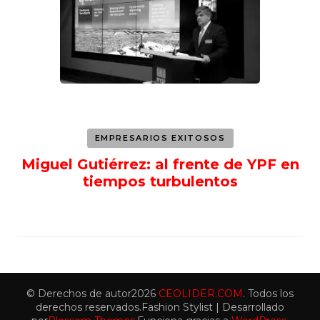
EMPRESARIOS EXITOSOS
Miguel Gutiérrez: al frente de YPF en
tiempos turbulentos
© Derechos de autor2026
CEOLIDER.COM
. Todos los
derechos reservados.
Fashion Stylist | Desarrollado