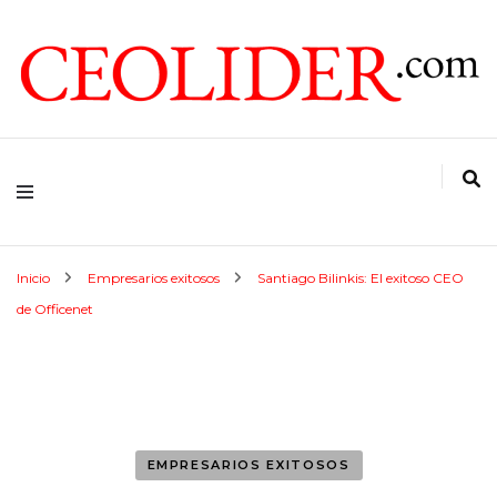
CEOs de Argentina y América Latina
CEOLIDER.COM
Inicio
Empresarios exitosos
Santiago Bilinkis: El exitoso CEO
de Officenet
EMPRESARIOS EXITOSOS