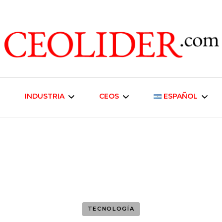
CEOs de Argentina y América Latina
CEOLIDER.CO
INDUSTRIA
CEOS
ESPAÑOL
Industria Energética
Liderazgo Empresarial
English
Telecomunicaciones
Inmobiliaria y
Desarrollo Urbano
Industria Alimentaria
Negocios
TECNOLOGÍA
Agroindustria