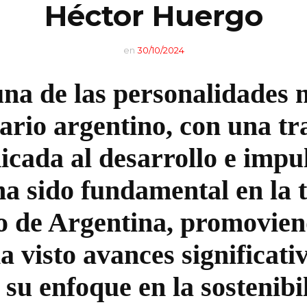
Héctor Huergo
Banca y Finanzas
Entretenimiento
Tecnología
en
30/10/2024
Industria Musical
Finanzas
na de las personalidades 
Industria Siderúrgica
Empresarios exitosos
ario argentino, con una tr
Industria Automotriz
CEO y su papel en las
icada al desarrollo e impul
Moda
empresas
ha sido fundamental en la 
Construcción
Directora General
o de Argentina, promovien
Líder en Energías
 visto avances significativ
Music Brokers
y su enfoque en la sostenibi