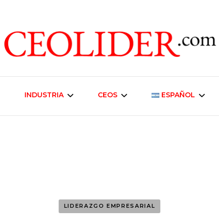
CEOs de Argentina y América Latina
CEOLIDER.CO
INDUSTRIA
CEOS
ESPAÑOL
Industria Energética
Liderazgo Empresarial
English
Telecomunicaciones
Inmobiliaria y
Desarrollo Urbano
Industria Alimentaria
Negocios
LIDERAZGO EMPRESARIAL
Agroindustria