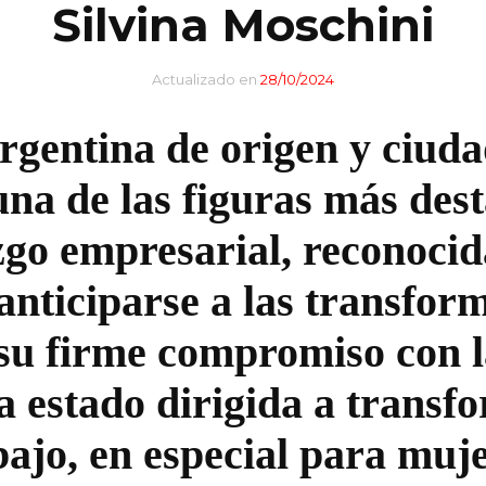
Silvina Moschini
Banca y Finanzas
Entretenimiento
Tecnología
Actualizado en
28/10/2024
Industria Musical
Finanzas
argentina de origen y ciu
Industria Siderúrgica
Empresarios exitosos
una de las figuras más des
Industria Automotriz
CEO y su papel en las
azgo empresarial, reconoci
Moda
empresas
anticiparse a las transfor
Construcción
Directora General
su firme compromiso con l
Líder en Energías
a estado dirigida a transf
Music Brokers
ajo, en especial para muje