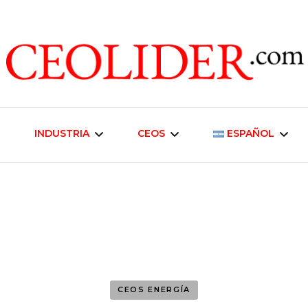
CEOs de Argentina y América Latina
CEOLIDER.CO
INDUSTRIA
CEOS
ESPAÑOL
Industria Energética
Liderazgo Empresarial
English
Telecomunicaciones
Inmobiliaria y
Desarrollo Urbano
Industria Alimentaria
Negocios
CEOS ENERGÍA
Agroindustria