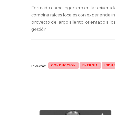
Formado como ingeniero en la universida
combina raíces locales con experiencia i
proyecto de largo aliento: orientado a l
gestión.
CONDUCCIÓN
ENERGÍA
INDU
Etiquetas:
Navegación
de
entradas