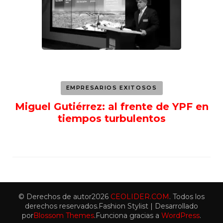
EMPRESARIOS EXITOSOS
Miguel Gutiérrez: al frente de YPF en
tiempos turbulentos
© Derechos de autor2026
CEOLIDER.COM
. Todos los
derechos reservados.
Fashion Stylist | Desarrollado
por
Blossom Themes
.Funciona gracias a
WordPress
.