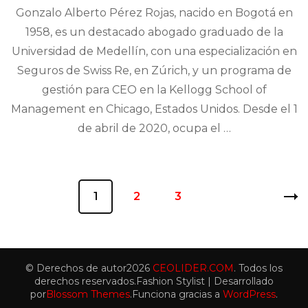
Gonzalo Alberto Pérez Rojas, nacido en Bogotá en
1958, es un destacado abogado graduado de la
Universidad de Medellín, con una especialización en
Seguros de Swiss Re, en Zúrich, y un programa de
gestión para CEO en la Kellogg School of
Management en Chicago, Estados Unidos. Desde el 1
de abril de 2020, ocupa el …
Paginación
Página
1
Página
2
Página
3
de
entradas
© Derechos de autor2026
CEOLIDER.COM
. Todos los
derechos reservados.
Fashion Stylist | Desarrollado
por
Blossom Themes
.Funciona gracias a
WordPress
.